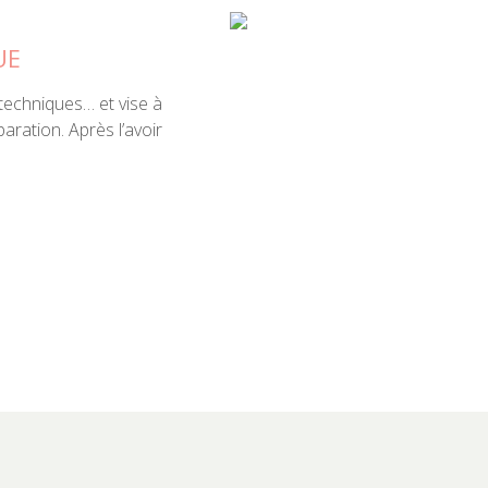
UE
s techniques… et vise à
paration. Après l’avoir