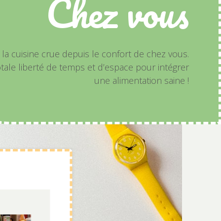
Chez vous
la cuisine crue depuis le confort de chez vous.
tale liberté de temps et d’espace pour intégrer
une alimentation saine !