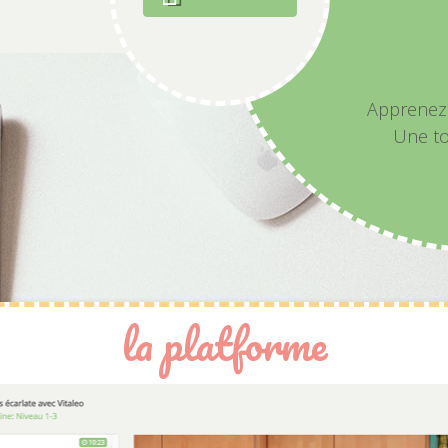
Apprenez 
Une to
la platforme