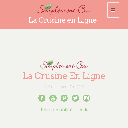
☰
La Crusine en Ligne
La Crusine En Ligne
© Simplement Cru
2026
Responsabilité
Aide