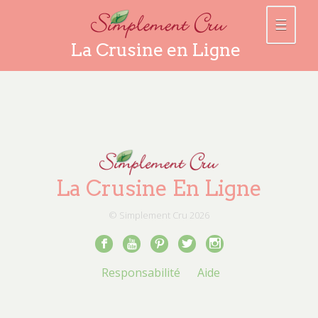
☰
La Crusine en Ligne
La Crusine En Ligne
© Simplement Cru
2026
Responsabilité
Aide