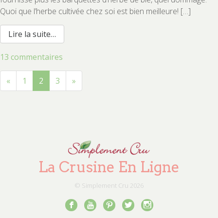
Quoi que l’herbe cultivée chez soi est bien meilleure! […]
from Jus d’herbe de blé
Lire la suite…
sur
13 commentaires
Navigation
Jus
dans
d’herbe
«
1
2
3
»
les
articles
de
blé
La Crusine En Ligne
© Simplement Cru
2026