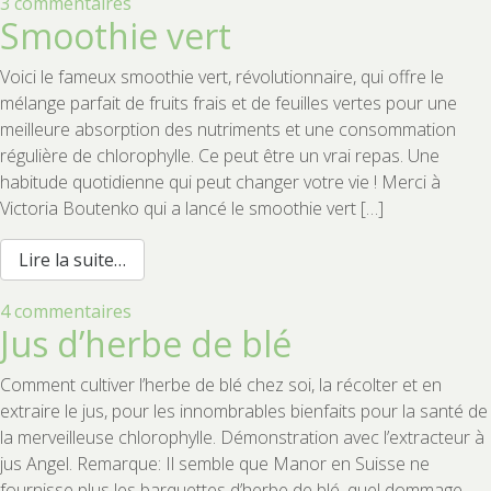
sur
3 commentaires
Smoothie vert
Les
graines
Voici le fameux smoothie vert, révolutionnaire, qui offre le
germées
mélange parfait de fruits frais et de feuilles vertes pour une
meilleure absorption des nutriments et une consommation
régulière de chlorophylle. Ce peut être un vrai repas. Une
habitude quotidienne qui peut changer votre vie ! Merci à
Victoria Boutenko qui a lancé le smoothie vert […]
from Smoothie vert
Lire la suite…
sur
4 commentaires
Jus d’herbe de blé
Smoothie
vert
Comment cultiver l’herbe de blé chez soi, la récolter et en
extraire le jus, pour les innombrables bienfaits pour la santé de
la merveilleuse chlorophylle. Démonstration avec l’extracteur à
jus Angel. Remarque: Il semble que Manor en Suisse ne
fournisse plus les barquettes d’herbe de blé, quel dommage.