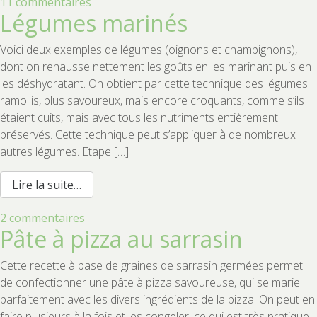
sur
11 commentaires
Légumes marinés
Fromage
aux
Voici deux exemples de légumes (oignons et champignons),
noix
dont on rehausse nettement les goûts en les marinant puis en
de
les déshydratant. On obtient par cette technique des légumes
cajou
ramollis, plus savoureux, mais encore croquants, comme s’ils
étaient cuits, mais avec tous les nutriments entièrement
préservés. Cette technique peut s’appliquer à de nombreux
autres légumes. Etape […]
from Légumes marinés
Lire la suite…
sur
2 commentaires
Pâte à pizza au sarrasin
Légumes
marinés
Cette recette à base de graines de sarrasin germées permet
de confectionner une pâte à pizza savoureuse, qui se marie
parfaitement avec les divers ingrédients de la pizza. On peut en
faire plusieurs à la fois et les congeler, ce qui est très pratique.