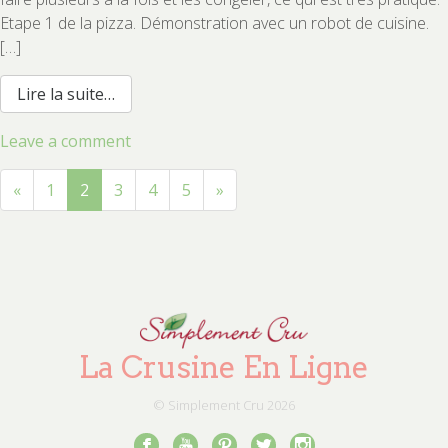
Etape 1 de la pizza. Démonstration avec un robot de cuisine.
[…]
from Pâte à pizza au sarrasin
Lire la suite…
on
Leave a comment
Navigation
Pâte
dans
à
«
1
2
3
4
5
»
les
articles
pizza
au
sarrasin
La Crusine En Ligne
© Simplement Cru
2026